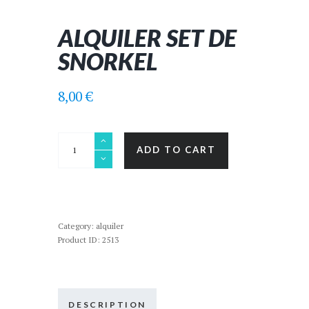
ALQUILER SET DE
SNORKEL
8,00
€
Alquiler
ADD TO CART
Set
de
snorkel
quantity
Category:
alquiler
Product ID:
2513
DESCRIPTION