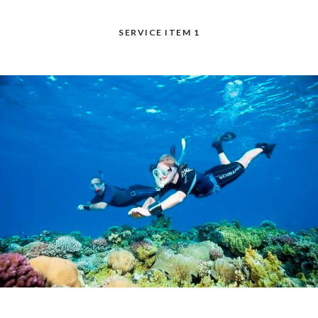
SERVICE ITEM 1
CURSOS GUE EN NISOS B
belen
,
buceotecnico
,
enseñan